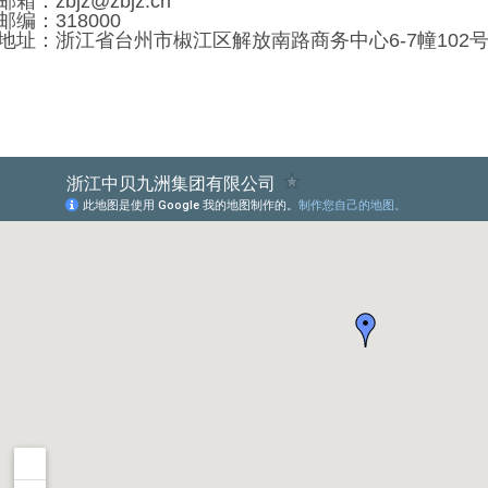
邮箱：
zbjz@zbjz.cn
邮编：318000
地址：浙江省台州市椒江区解放南路商务中心6-7幢102