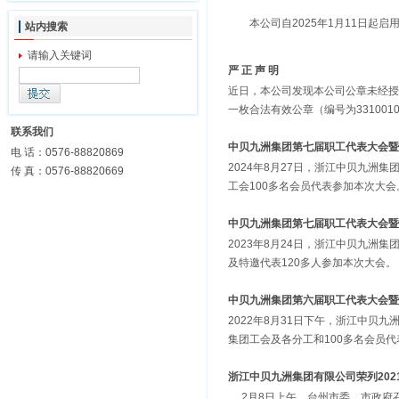
本公司自2025年1月11日起启用新
站内搜索
请输入关键词
严 正 声 明
近日，本公司发现本公司公章未经授
一枚合法有效公章（编号为3310010
联系我们
中贝九洲集团第七届职工代表大会暨
电 话：0576-88820869
2024年8月27日，浙江中贝九
传 真：0576-88820669
工会100多名会员代表参加本次大会。
中贝九洲集团第七届职工代表大会暨
2023年8月24日，浙江中贝九
及特邀代表120多人参加本次大会。 
中贝九洲集团第六届职工代表大会暨
2022年8月31日下午，浙江中
集团工会及各分工和100多名会员代表
浙江中贝九洲集团有限公司荣列202
2月8日上午，台州市委、市政府召