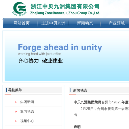
网站首页
走进中贝九洲
新闻动态
产业领域
导航菜单
新闻动态
集团新闻
中贝九洲集团荣膺台州市“2025年
2月25日，台州市新春第一会隆重
业内动态
出 ...
视频中心
声明